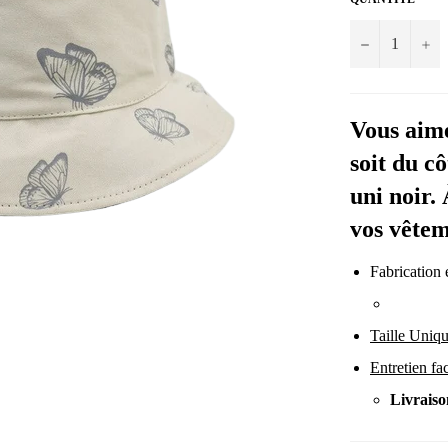
−
+
Vous aime
soit du c
uni noir.
vos vêtem
Fabrication
Taille Uniq
Entretien fac
Livraiso