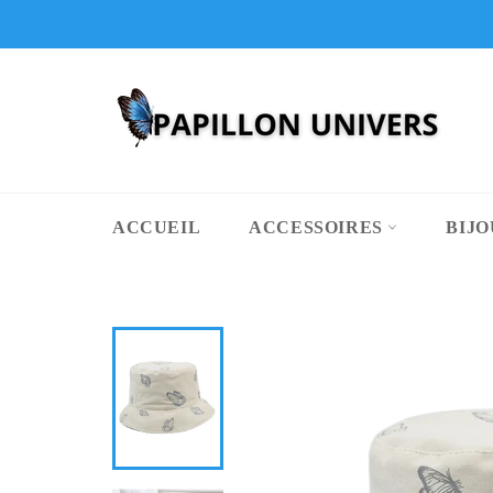
Passer
au
contenu
ACCUEIL
ACCESSOIRES
BIJ