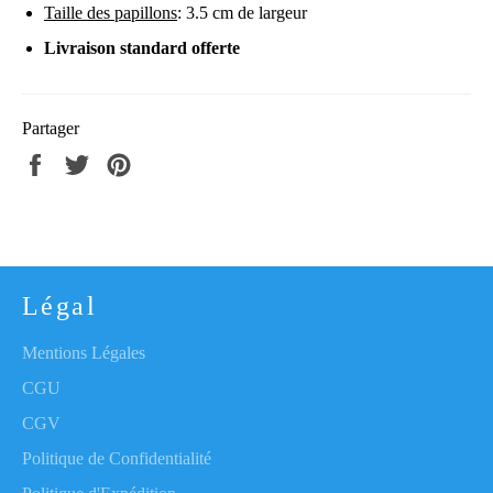
Taille des papillons
: 3.5 cm de largeur
Livraison standard offerte
Partager
Partager
Tweeter
Épingler
sur
sur
sur
Facebook
Twitter
Pinterest
Légal
Mentions Légales
CGU
CGV
Politique de Confidentialité