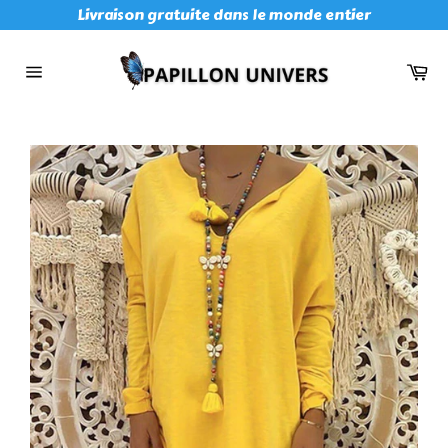
Passer
Livraison gratuite dans le monde entier
au
contenu
Pan
Navigation