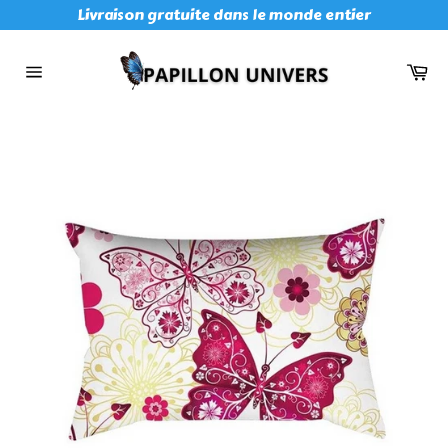
Passer
Livraison gratuite dans le monde entier
au
contenu
Pan
Navigation